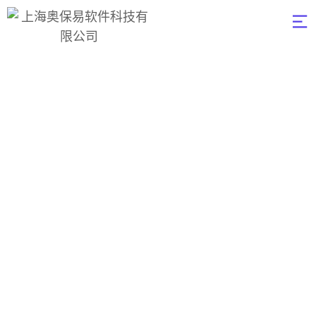
Portfolio
Categories：
Data
奥保易软件
>
Data