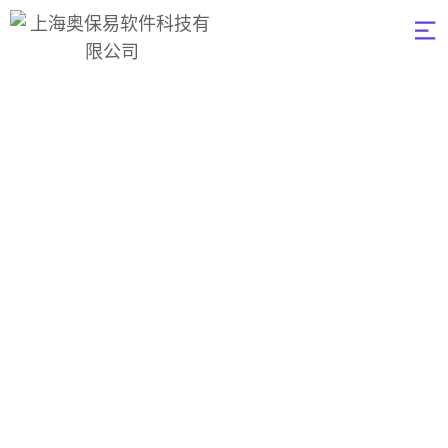
Portfolio
Categories：
Illustration
奥保易软件
>
Illustration